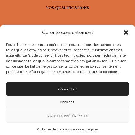
NOS QUALIFICATIONS
Gérer le consentement
Pour offrir les meilleures expériences, nous utilisons des technologies
telles que les cookies pour stocker et/ou accéder aux informations des
appareils. Le fait de consentir à ces technologies nous permettra de traiter
des données telles que le comportement de navigation ou les ID uniques
sur ce site. Le fait de ne pas consentir ou de retirer son consentement
peut avoir un effet négatif sur certaines caractéristiques et fonctions.
NOS RÉSEAUX SOCIAUX
ACCEPTER
REFUSER
© Maurice Nailler 2025
VOIR LES PRÉFÉRENCES
Mentions légales
Politique de confidentialité
Plan du site
Politique de cookies
Mentions Légales