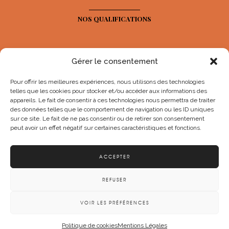
NOS QUALIFICATIONS
Gérer le consentement
Pour offrir les meilleures expériences, nous utilisons des technologies
telles que les cookies pour stocker et/ou accéder aux informations des
appareils. Le fait de consentir à ces technologies nous permettra de traiter
des données telles que le comportement de navigation ou les ID uniques
sur ce site. Le fait de ne pas consentir ou de retirer son consentement
peut avoir un effet négatif sur certaines caractéristiques et fonctions.
NOS RÉSEAUX SOCIAUX
ACCEPTER
REFUSER
© Maurice Nailler 2025
VOIR LES PRÉFÉRENCES
Mentions légales
Politique de confidentialité
Plan du site
Politique de cookies
Mentions Légales