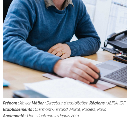
Prénom :
Xavier
Métier :
Directeur d'exploitation
Régions :
AURA, IDF
Établissements :
Clermont-Ferrand, Murat, Rosiers, Paris
Ancienneté :
Dans l'entreprise depuis 2021