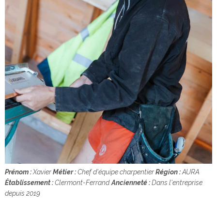
Prénom :
Xavier
Métier :
Chef d'équipe charpentier
Région :
AURA
Établissement :
Clermont-Ferrand
Ancienneté :
Dans l'entreprise
depuis 2019