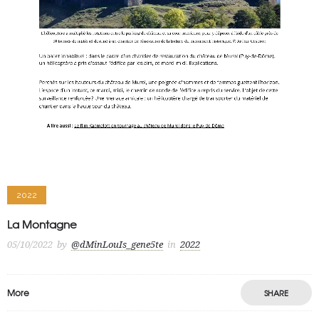
2022
La Montagne
05/10/2022
by
@dMinLouIs_gene5te
in
2022
More
SHARE