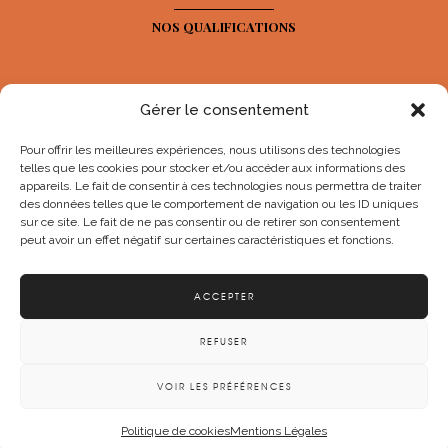
NOS QUALIFICATIONS
Gérer le consentement
Pour offrir les meilleures expériences, nous utilisons des technologies
telles que les cookies pour stocker et/ou accéder aux informations des
appareils. Le fait de consentir à ces technologies nous permettra de traiter
des données telles que le comportement de navigation ou les ID uniques
sur ce site. Le fait de ne pas consentir ou de retirer son consentement
peut avoir un effet négatif sur certaines caractéristiques et fonctions.
NOS RÉSEAUX SOCIAUX
ACCEPTER
REFUSER
© Maurice Nailler 2025
VOIR LES PRÉFÉRENCES
Mentions légales
Politique de confidentialité
Plan du sit
Politique de cookies
Mentions Légales