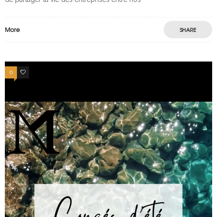
More
SHARE
0
0