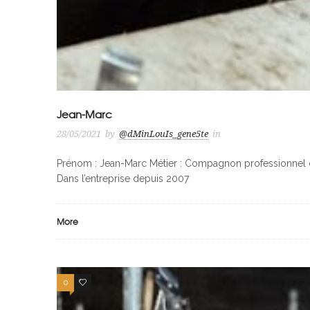
Jean-Marc
28/05/2021
by
@dMinLouIs_gene5te
in
Prénom : Jean-Marc Métier : Compagnon professionnel c
Dans l’entreprise depuis 2007
More
0
0