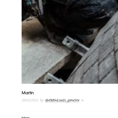
Martin
28/05/2021
by
@dMinLouIs_gene5te
in