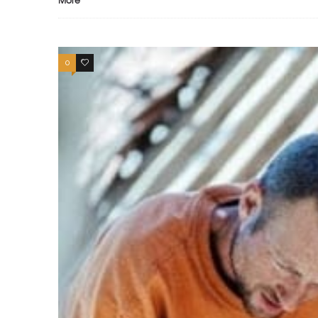
More
0
0