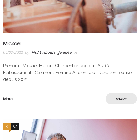
Mickael
04/03/2022
by
@dMinLouIs_gene5te
in
Prénom : Mickael Métier : Charpentier Région : AURA
Établissement : Clermont-Ferrand Ancienneté : Dans l’entreprise
depuis 2021
More
SHARE
0
0