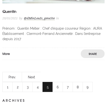
Quentin
28/05/2021
by
@dMinLouIs_gene5te
in
Prénom : Quentin Métier : Chef d’équipe couvreur Région : AURA
Établissement : Clermont-Ferrand Ancienneté : Dans l’entreprise
depuis 2017
More
SHARE
Prev.
Next
1
2
3
4
5
6
7
8
9
ARCHIVES