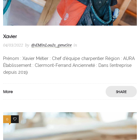
Xavier
04/03/2022
by
@dMinLouIs_gene5te
in
Prénom : Xavier Métier : Chef d’équipe charpentier Région : AURA
Établissement : Clermont-Ferrand Ancienneté : Dans l’entreprise
depuis 2019
More
SHARE
0
0