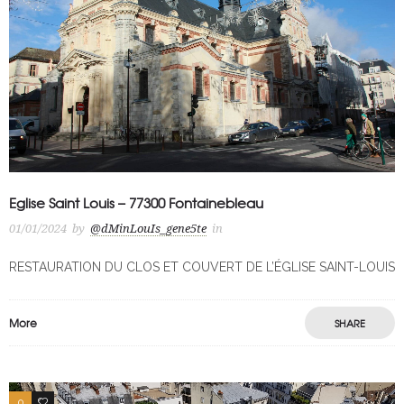
Eglise Saint Louis – 77300 Fontainebleau
01/01/2024
by
@dMinLouIs_gene5te
in
RESTAURATION DU CLOS ET COUVERT DE L’ÉGLISE SAINT-LOUIS
More
SHARE
0
0