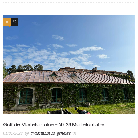
0
0
Golf de Mortefontaine – 60128 Mortefontaine
01/01/2022
by
@dMinLouIs_gene5te
in